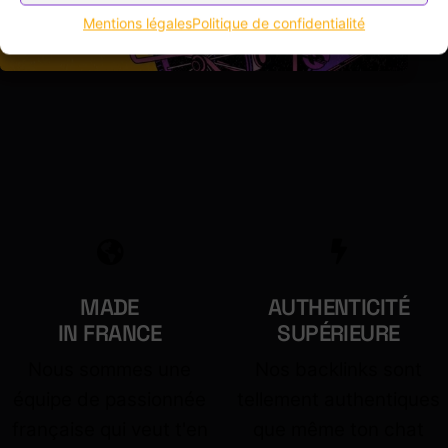
Mentions légales
Politique de confidentialité
MADE
AUTHENTICITÉ
IN FRANCE
SUPÉRIEURE
Nous sommes une
Nos backlinks sont
équipe de passionnée
tellement authentiques
française qui veut t'en
que même ton chat