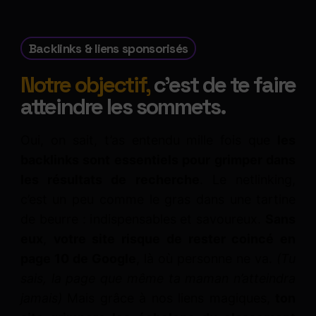
Backlinks & liens sponsorisés
Notre objectif,
c'est de te faire
atteindre les sommets.
Oui, on sait, t’as entendu mille fois que
les
backlinks sont essentiels pour grimper dans
les résultats de recherche
. Le netlinking,
c’est un peu comme le gras dans une tartine
de beurre : indispensables et savoureux.
Sans
eux
,
votre site risque de rester coincé en
page 10 de Google
, là où personne ne va.
(Tu
sais, la page que même ta maman n’atteindra
jamais)
Mais grâce à nos liens magiques,
ton