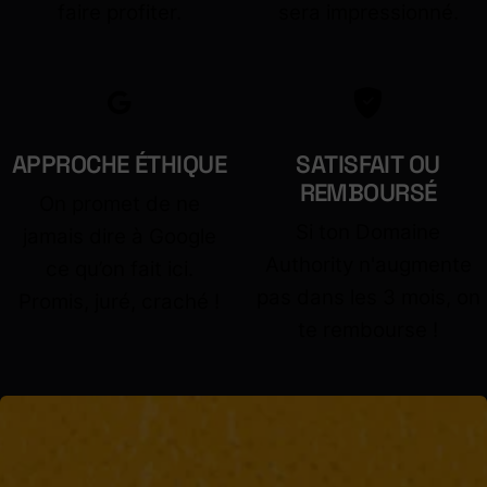
faire profiter.
sera impressionné.
APPROCHE ÉTHIQUE
SATISFAIT OU
REMBOURSÉ
On promet de ne
Si ton Domaine
jamais dire à Google
Authority n'augmente
ce qu’on fait ici.
pas dans les 3 mois, on
Promis, juré, craché !
te rembourse !