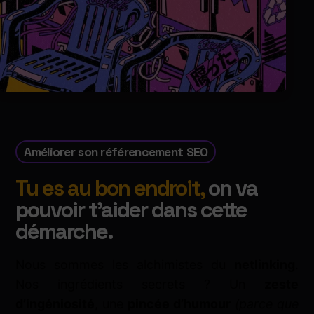
Améliorer son référencement SEO
Tu es au bon endroit,
on va
pouvoir t'aider dans cette
démarche.
Nous sommes les alchimistes du
netlinking
.
Nos ingrédients secrets ? Un
zeste
d’ingéniosité
, une
pincée d’humour
(parce que