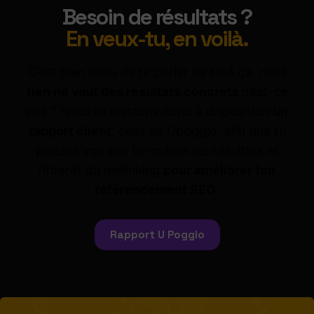
Besoin de résultats ?
En veux-tu, en voilà.
C’est bien beau de te parler de tout ça, mais
rien ne vaut des résultats concrets
n’est-ce
pas ? Nous te mettons donc à disposition
un
rapport client
, celui de Upoggio, afin que tu
puisses voir par toi-même les résultats et
l’intérêt du netlinking
pour améliorer ton
référencement SEO
.
Rapport U Poggio