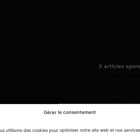
X articles spon
 qui permet d'envoyer un
Un article spons
qualité du lien retour et le
d’éditeur dans le
vers un site ou une page
produit ou un se
ation de ce site ou de cette
se consacre uniq
Gérer le consentement
us utilisons des cookies pour optimiser notre site web et nos services