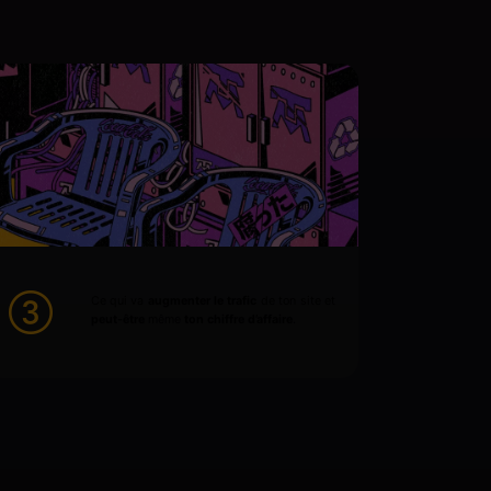
Ce qui va
augmenter le trafic
de ton site et
peut-être
même
ton chiffre d’affaire
.