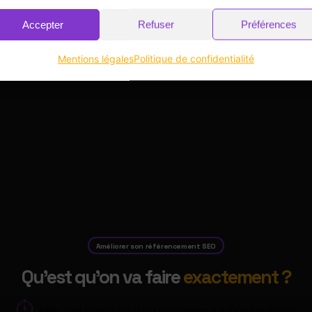
Accepter
Refuser
Préférences
Mentions légales
Politique de confidentialité
Améliorer son référencement SEO
Qu'est qu'on va faire
exactement ?
5min
: C'est le temps qu'il te faut pour commencer à prendre les devants.