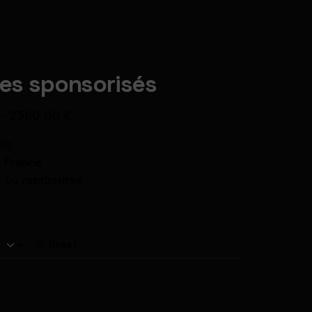
les sponsorisés
2560,00
€
–
EO
n
France
t ou
remboursé
Reset