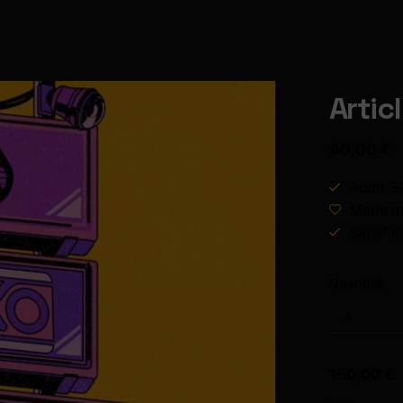
Artic
40,00
€
Audit S
Made i
Satisfai
Quantité:
160,00
€