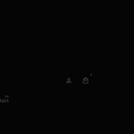
0
tact