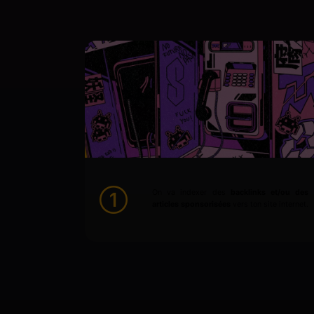
On va indexer des
backlinks et/ou des
articles sponsorisées
vers ton site internet.