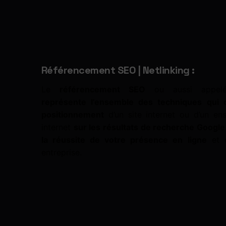
Référencement SEO | Netlinking :
Le
référencement SEO
ou aussi appelé 
représente l’ensemble des techniques qui c
positionnement
d’un site internet ou d’un en
internet
sur les résultats de recherche Google
la réussite de votre présence en ligne
et d
entreprise.