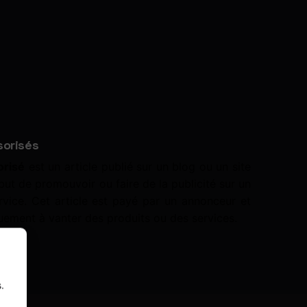
sorisés
orisé
est un article publié sur un blog ou un site
 but de promouvoir ou faire de la publicité sur un
rvice. Cet article est payé par un annonceur et
uement à vanter des produits ou des services.
.