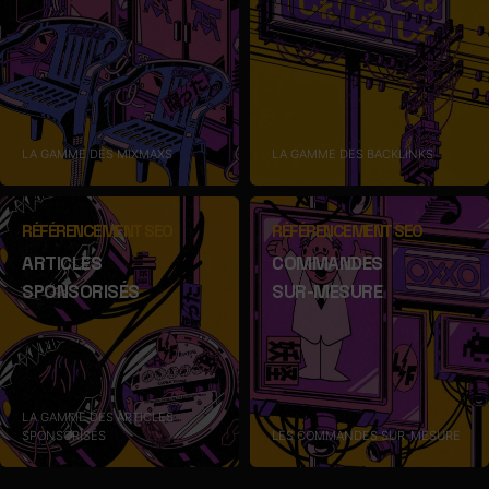
LA GAMME DES MIXMAXS
LA GAMME DES BACKLINKS
RÉFÉRENCEMENT SEO
RÉFÉRENCEMENT SEO
ARTICLES
COMMANDES
SPONSORISÉS
SUR-MESURE
LA GAMME DES ARTICLES
SPONSORISÉS
LES COMMANDES SUR-MESURE