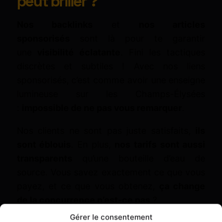
peut briller ?
Nos backlinks
et
nos articles
sponsorisés
sont là pour te garantir
une
visibilité éclatante
. Fini les tactiques
discrètes et subtiles ! Avec nos liens
sponsorisés, c’est comme avoir une enseigne
lumineuse sur les Champs-Élysées
:
impossible de ne pas vous remarquer
.
Nos clients ne sont pas juste satisfaits,
ils
sont éblouis
. En plus,
nos tarifs sont aussi
transparents
qu’une bouteille d’eau de
source. Vous savez exactement ce que vous
payez, et ce que vous obtenez,
ça change
de la concurrence n’est-ce pas
?
Gérer le consentement