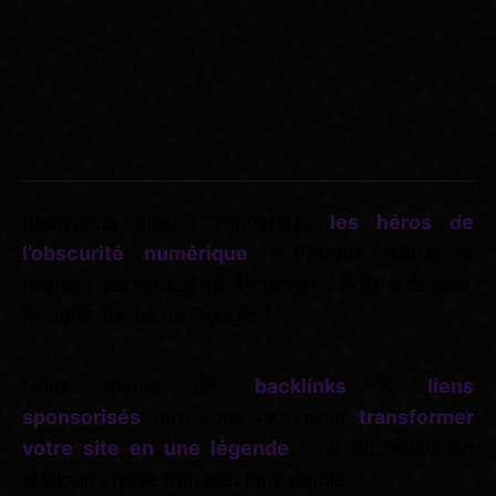
Bienvenue chez Cronostark,
les héros de
l’obscurité numérique
! Fatigué d’être le
meilleur secret caché d’internet ? Prêt à devenir
le super-héros de Google ?
Nous avons les
backlinks
&
liens
sponsorisés
qu’il vous faut pour
transformer
votre site en une légende
… ou du moins en
quelque chose d’un peu plus visible.