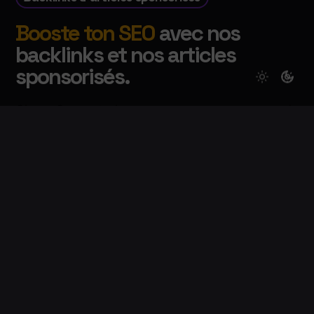
Booste ton SEO
avec nos
backlinks et nos articles
sponsorisés.
Chez Cronostark, nous ne sommes pas du
genre à te vendre du vent.
Nos backlinks
et
articles sponsorisés
sont comme des potions
magiques pour ton site web :
ils le rendent plus
fort
,
plus visible
et
plus attirant
pour les
moteurs de recherche.
Plus besoin de jongler avec des stratégies
obscures
ou
de sacrifier une vierge sous la
pleine lune pour obtenir des résultats
. Avec
nos services, tu vas enfin dire adieu aux pages