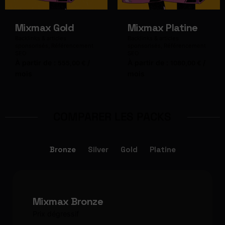
Mixmax Gold
Mixmax Platine
Backlinks & articles
Backlinks & articles
sponsorisés
Référencement
sponsorisés
Référencement
SEO
SEO
À partir de :
/
À partir de :
/
555,00
€
1080,00
€
mois
mois
COMPARER LES PACKS
Bronze
Silver
Gold
Platine
Mixmax Bronze
Prix dégressif