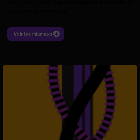
idée)
pour vous :
les mixmaxs de backlinks
et
d’articles sponsorisés
!
Voir les mixmaxs