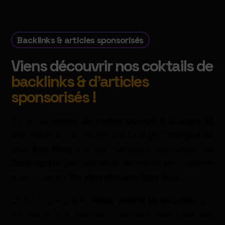
Backlinks & articles sponsorisés
Viens découvrir nos coktails de
backlinks & d'articles
sponsorisés !
Tu en as
marre de rester coincé à la page 12
des résultats de recherche Google ?
Fatigué de
voir ton blog
sur les hamsters exotiques
se
faire battre
par des sites de vente de coussins
pour chiens ?
Ne cherche pas pour loin
.
Chez Cronostark,
nous avons la solution
(ou
du moins, une solution… ou peut-être juste une