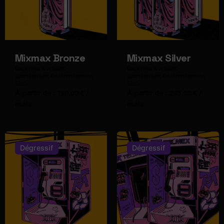
Mixmax Bronze
Mixmax Silver
Backlinks & articles
Backlinks & articles
sponsorisés
Référencement
sponsorisés
Référencement
SEO
SEO
À partir de :
/
À partir de :
/
150,00
€
285,00
€
mois
mois
Dégressif
Dégressif