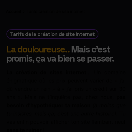
Accueil
Tarifs création de site internet
Tarifs de la création de site internet
La douloureuse..
Mais c'est
promis, ça va bien se passer.
La création de sites internet
… Un domaine
énigmatique où les prix peuvent varier de « j’ai
dû vendre un rein » à « j’ai pris un crédit sur 30
ans ». Mais ne t’inquiète pas, chez nous,
pas
besoin d’hypothéquer ta maison
(à moins que
tu insistes, mais ça, c’est une autre histoire)
. Tu
vas enfin pouvoir afficher ton site flambant neuf
sans te ruiner
!