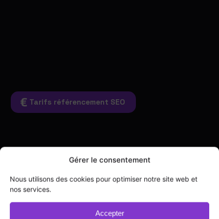
Tarifs référencement SEO
Blog
Vitrine
E-Commerce
Gérer le consentement
Nous utilisons des cookies pour optimiser notre site web et
nos services.
Qu'est ce qu'un Blog ?
Accepter