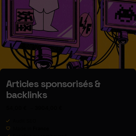
Articles sponsorisés &
backlinks
54,00
€
3904,00
€
–
Audit SEO
Made in
France