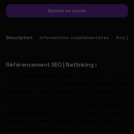
Ajouter au panier
Description
Informations complémentaires
Avis (0)
Référencement SEO | Netlinking :
Le
référencement SEO
ou aussi appelé
référencement naturel,
représente l’ensemble des
techniques qui consistent à améliorer le
positionnement
d’un site internet ou d’un ensemble
de pages d’un site internet
sur les résultats de
recherche Google
. C’est un élément clé
pour la
réussite de votre présence en ligne
et donc pour
celle de votre entreprise.