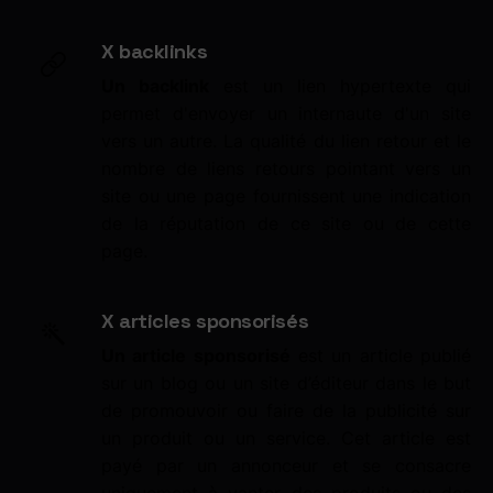
X backlinks
Un backlink
est un lien hypertexte qui
permet d'envoyer un internaute d'un site
vers un autre. La qualité du lien retour et le
nombre de liens retours pointant vers un
site ou une page fournissent une indication
de la réputation de ce site ou de cette
page.
X articles sponsorisés
Un article sponsorisé
est un article publié
sur un blog ou un site d’éditeur dans le but
de promouvoir ou faire de la publicité sur
un produit ou un service. Cet article est
payé par un annonceur et se consacre
uniquement à vanter des produits ou des