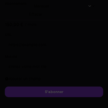
Abonnement
Effacer
150,00
€
/ mois
URL
Mot clé
Ajouter un champ
S'abonner