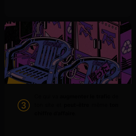
Ce qui va
augmenter le trafic
de
ton site et
peut-être
même
ton
chiffre d’affaire
.