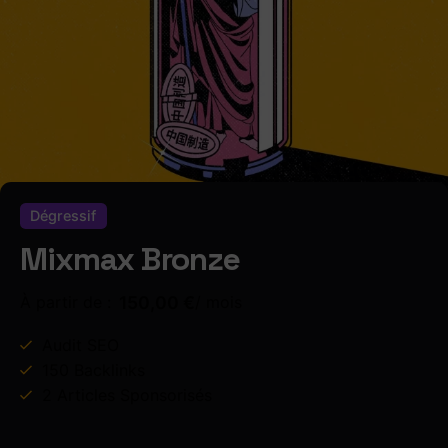
Dégressif
Mixmax Bronze
150,00
€
À partir de :
/ mois
Audit SEO
150 Backlinks
2 Articles Sponsorisés