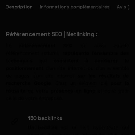
Description
Informations complémentaires
Avis (0)
Référencement SEO | Netlinking :
Le
référencement SEO
ou aussi appelé
référencement naturel,
représente l’ensemble des
techniques qui consistent à améliorer le
positionnement
d’un site internet ou d’un ensemble
de pages d’un site internet
sur les résultats de
recherche Google
. C’est un élément clé
pour la
réussite de votre présence en ligne
et donc pour
celle de votre entreprise.
150 backlinks
Un backlink
est un lien hypertexte qui
permet d'envoyer un internaute d'un site