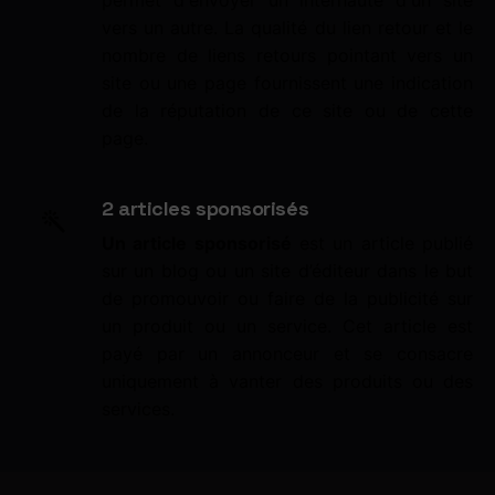
vers un autre. La qualité du lien retour et le
nombre de liens retours pointant vers un
site ou une page fournissent une indication
de la réputation de ce site ou de cette
page.
2 articles sponsorisés
Un article sponsorisé
est un article publié
sur un blog ou un site d’éditeur dans le but
de promouvoir ou faire de la publicité sur
un produit ou un service. Cet article est
payé par un annonceur et se consacre
uniquement à vanter des produits ou des
services.